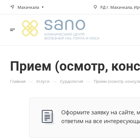
Махачкала
РД г. Махачкала, Ирч
Прием (осмотр, конс
—
—
—
Главная
Услуги
Сурдология
Прием (осмотр, консул
Оформите заявку на сайте, 
ответим на все интересующ