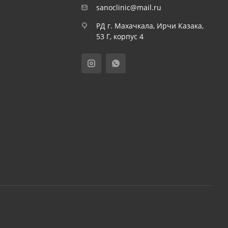
sanoclinic@mail.ru
РД г. Махачкала, Ирчи Казака,
53 Г, корпус 4