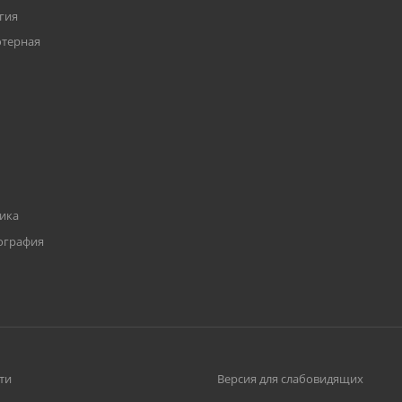
гия
ютерная
тика
ография
ти
Версия для слабовидящих