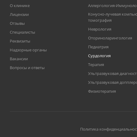
О клинике
Аллергология-Иммуноло
Конусно-лучевая компь
Лицензии
томография
Отзывы
Неврология
Специалисты
Оториноларингология
Реквизиты
Педиатрия
Надзорные органы
Сурдология
Вакансии
Терапия
Вопросы и ответы
Ультразвуковая диагнос
Ультразвуковая допплер
Физиотерапия
Политика конфиденциальнос