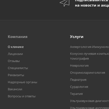
на новости и акц
Компания
Услуги
О клинике
Аллергология-Иммуноло
Конусно-лучевая компь
Лицензии
томография
Отзывы
Неврология
Специалисты
Оториноларингология
Реквизиты
Педиатрия
Надзорные органы
Сурдология
Вакансии
Терапия
Вопросы и ответы
Ультразвуковая диагнос
Ультразвуковая допплер