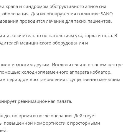
ей храпа и синдромом обструктивного апноэ сна.
 заболевания. Для их обнаружения в клинике SANO
ования проводится лечение для таких пациентов.⁣
ии исключительно по патологиям уха, горла и носа. В
одителей медицинского оборудования и
нием и многим другим. Исключительно в нашем центре
помощью холодноплазменного аппарата коблатор.
тким периодом восстановления с существенно меньшим
онирует реанимационная палата.
 до, во время и после операции. Действует
аты повышенной комфортности с просторными
й.⁣⁣⠀