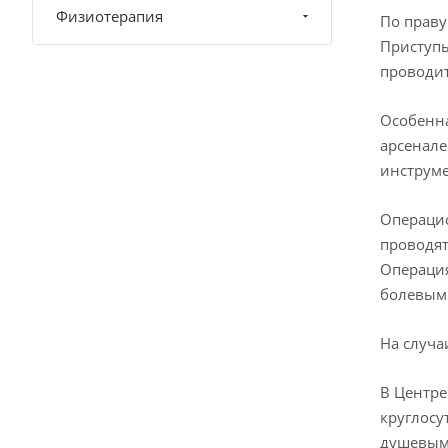
Физиотерапия
По праву
Приступы
проводит
Особенна
арсенале
инструме
Операцио
проводят
Операция
болевым
На случа
В Центре
круглосу
душевыми