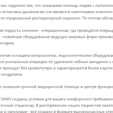
 мы гордимся тем, что оказываем помощь людям с патологи
 остановки дыхания во сне являются симптомами опасного
ся специальный респираторный скрининг. По итогам обслед
я гордость клиники - операционная, где проводятся операц
 - новейшее оборудование ведущих мировых фирм-произв
нтария.
нная оснащена микроскопом, эндоскопическим оборудова
ся уникальные операции по удалению небных миндалин с 
 проходит без кровопотери и характеризуется более коро
 синдромом.
и оказания срочной медицинской помощи в центре функци
 SANO созданы условия для вашего комфортного пребывания
точный стационар. В распоряжении наших пациентов пал
 и санузлами - всё создано в формате высококлассных отеле