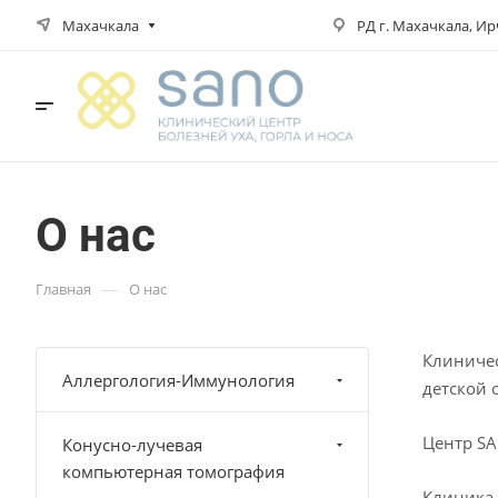
Махачкала
РД г. Махачкала, Ирч
О нас
—
Главная
О нас
Клиничес
Аллергология-Иммунология
детской 
Центр SA
Конусно-лучевая
компьютерная томография
Клиника 