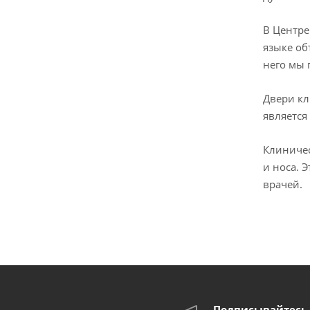
В Центре
языке об
него мы 
Двери кл
является
Клиничес
и носа. 
врачей.
Подписывайтесь