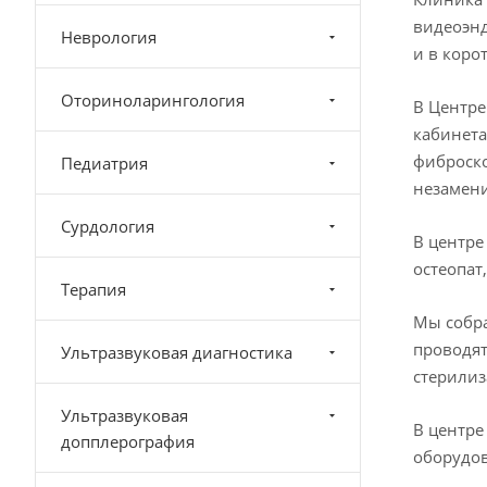
видеоэнд
Неврология
и в коро
Оториноларингология
В Центре
кабинета
фиброско
Педиатрия
незамен
Сурдология
В центре
остеопат
Терапия
Мы собра
проводят
Ультразвуковая диагностика
стерилиз
Ультразвуковая
В центре
допплерография
оборудов