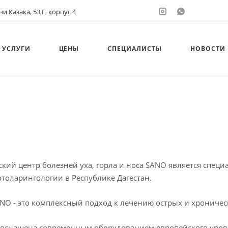
и Казака, 53 Г, корпус 4
УСЛУГИ
ЦЕНЫ
СПЕЦИАЛИСТЫ
НОВОСТИ
кий центр болезней уха, горла и носа SANO⁣⁣ является сп
отоларингологии в Республике Дагестан.⁣
NO - это комплексный подход к лечению острых и хрониче
оснащена современным оборудованием европейского уровн